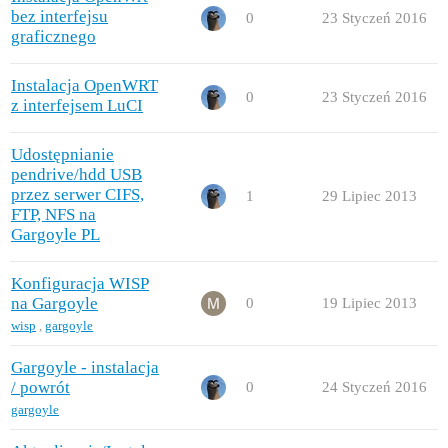
bez interfejsu
0
23 Styczeń 2016
graficznego
Instalacja OpenWRT
0
23 Styczeń 2016
z interfejsem LuCI
Udostępnianie
pendrive/hdd USB
przez serwer CIFS,
1
29 Lipiec 2013
FTP, NFS na
Gargoyle PL
Konfiguracja WISP
na Gargoyle
0
19 Lipiec 2013
wisp
,
gargoyle
Gargoyle - instalacja
/ powrót
0
24 Styczeń 2016
gargoyle