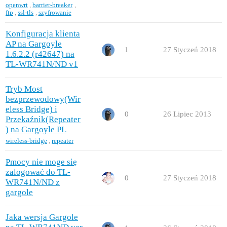
openwrt
,
barrier-breaker
,
ftp
,
ssl-tls
,
szyfrowanie
Konfiguracja klienta
AP na Gargoyle
1
27 Styczeń 2018
1.6.2.2 (r42647) na
TL-WR741N/ND v1
Tryb Most
bezprzewodowy(Wir
eless Bridge) i
0
26 Lipiec 2013
Przekaźnik(Repeater
) na Gargoyle PL
wireless-bridge
,
repeater
Pmocy nie moge się
zalogować do TL-
0
27 Styczeń 2018
WR741N/ND z
gargole
Jaka wersja Gargole