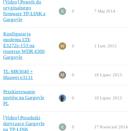
[Video] Powrót do
oryginalnego
0
7 Maj 2014
firmware TP-LINK z
Gargoyle
Konfiguracja
modemu LTE
E3272s-153 na
0
1 Luty 2015
routerze WDR 4300
Gargoyle
TL-MR3040 +
0
18 Lipiec 2013
Huawei e3131
Przekierowanie
portów na Gargoyle
0
18 Lipiec 2013
PL
[Video] Poradniki
dotyczące Gargoyle
0
17 Kwiecień 2014
na TP-LINK