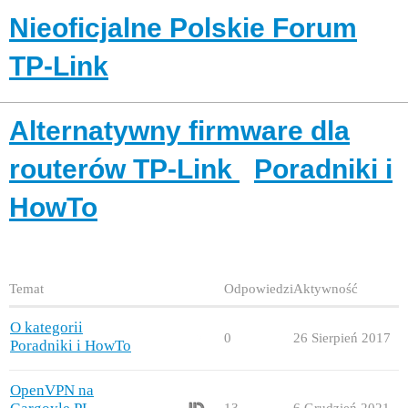
Nieoficjalne Polskie Forum
TP-Link
Alternatywny firmware dla
routerów TP-Link
Poradniki i
HowTo
Temat
Odpowiedzi
Aktywność
O kategorii
0
26 Sierpień 2017
Poradniki i HowTo
OpenVPN na