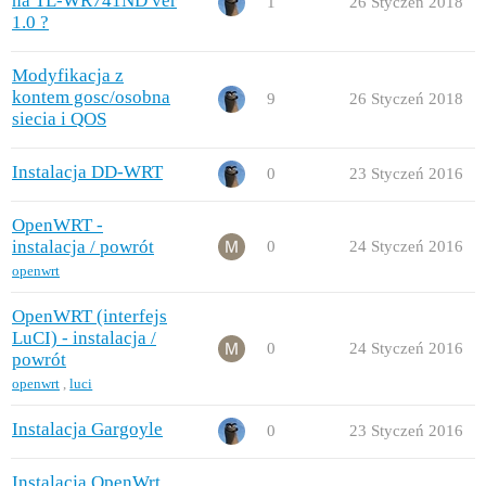
na TL-WR741ND ver
1
26 Styczeń 2018
1.0 ?
Modyfikacja z
kontem gosc/osobna
9
26 Styczeń 2018
siecia i QOS
Instalacja DD-WRT
0
23 Styczeń 2016
OpenWRT -
instalacja / powrót
0
24 Styczeń 2016
openwrt
OpenWRT (interfejs
LuCI) - instalacja /
0
24 Styczeń 2016
powrót
openwrt
,
luci
Instalacja Gargoyle
0
23 Styczeń 2016
Instalacja OpenWrt