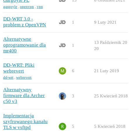
Gargoyle PL
13
6 Grudzień 2021
gargoyle
,
openvpn
,
vpn
DD-WRT 3.0 -
1
9 Luty 2021
problem z OpenVPN
Alternatywne
13 Październik 20
oprogramowanie dla
1
20
mr400
DD-WRT: Pliki
webrevert
6
21 Luty 2019
dd-wrt
,
webrevert
Alternatywny
firmware dla Archer
3
25 Kwiecień 2018
c50 v3
Implementacja
szyfrowanego kanału
5
5 Kwiecień 2018
TLS w vsftpd