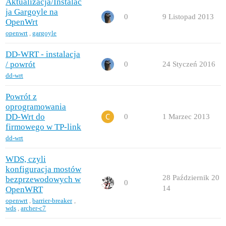
Aktualizacja/Instalac
ja Gargoyle na
0
9 Listopad 2013
OpenWrt
openwrt
,
gargoyle
DD-WRT - instalacja
/ powrót
0
24 Styczeń 2016
dd-wrt
Powrót z
oprogramowania
DD-Wrt do
0
1 Marzec 2013
firmowego w TP-link
dd-wrt
WDS, czyli
konfiguracja mostów
28 Październik 20
bezprzewodowych w
0
14
OpenWRT
openwrt
,
barrier-breaker
,
wds
,
archer-c7