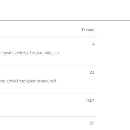
Tematy
4
 sposób zwięzły i zrozumiały, co
21
może gdzieś zaprezentowano coś
2803
20