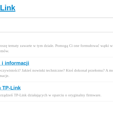
-Link
proszę tematy zawarte w tym dziale. Pomogą Ci one formułować wątki w
lemów.
 i informacji
zeczywistości? Jakieś nowinki techniczne? Ktoś dokonał przełomu? A 
macje.
ń TP-Link
i urządzeń TP-Link działających w oparciu o oryginalny firmware.