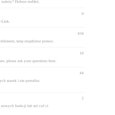
należy? Dobrze trafiłeś.
0
-Link.
434
roblemem, tutaj znajdziesz pomoc.
10
e, please ask your questions here.
44
ch marek i nie potrafisz
2
nowych funkcji lub też coś ci