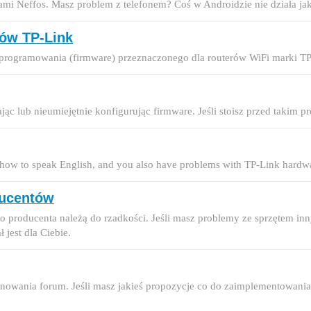
mi Neffos. Masz problem z telefonem? Coś w Androidzie nie działa jak 
rów TP-Link
programowania (firmware) przeznaczonego dla routerów WiFi marki TP
c lub nieumiejętnie konfigurując firmware. Jeśli stoisz przed takim p
how to speak English, and you also have problems with TP-Link hardwar
ducentów
o producenta należą do rzadkości. Jeśli masz problemy ze sprzętem inny
 jest dla Ciebie.
onowania forum. Jeśli masz jakieś propozycje co do zaimplementowania 