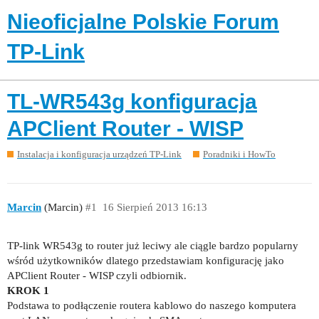
Nieoficjalne Polskie Forum
TP-Link
TL-WR543g konfiguracja
APClient Router - WISP
Instalacja i konfiguracja urządzeń TP-Link
Poradniki i HowTo
Marcin
(Marcin)
#1
16 Sierpień 2013 16:13
TP-link WR543g to router już leciwy ale ciągle bardzo popularny
wśród użytkowników dlatego przedstawiam konfigurację jako
APClient Router - WISP czyli odbiornik.
KROK 1
Podstawa to podłączenie routera kablowo do naszego komputera