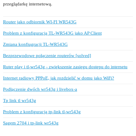
przeglądarkę internetową.
Router jako odbiornik WI-FI WR543G
Problem z konfiguracją TL-WR543G jako AP Client
Zmiana konfiugracji TL-WR543G
Bezprzewodowe połączenie routerów [solved]
Ruter play i tl-wr543g - zwiększenie zasięgu dostępu do internetu
Internet radiowy PPPoE, jak rozdzielić w domu jako WiFi?
Podłączenie dwóch wr543g i livebox-a
Tp link tl wr543g
Problem z konfiguracją tp-link tl-wr543g
Sagem 2704 i tp-link wr543g