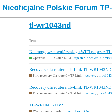
Nieoficjalne Polskie Forum TP
tl-wr1043nd
Temat
Nie mogę wzmocnić zasięgu WIFI poprzez 
OpenWRT, LEDE oraz LuCI
repeater
,
openwrt
,
tl-wr10
Recovery dla routera TP-Link TL-WR1043ND
Pliki recovery dla routerów TP-Link
recovery
,
tl-wr104
Recovery dla routera TP-Link TL-WR1043ND
Pliki recovery dla routerów TP-Link
recovery
,
tl-wr104
TL-WR1043ND v2
Wsady pamięci flash
dump
,
tl-wr1043nd