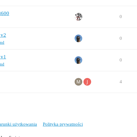
3600
0
 v2
0
3nd
 v1
0
3nd
4
runki użytkowania
Polityka prywatności