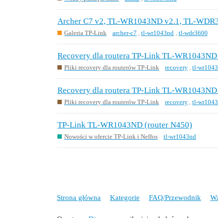
Archer C7 v2, TL-WR1043ND v2.1, TL-WDR
Galeria TP-Link
archer-c7
,
tl-wr1043nd
,
tl-wdr3600
Recovery dla routera TP-Link TL-WR1043ND
Pliki recovery dla routerów TP-Link
recovery
,
tl-wr104
Recovery dla routera TP-Link TL-WR1043ND
Pliki recovery dla routerów TP-Link
recovery
,
tl-wr104
TP-Link TL-WR1043ND (router N450)
Nowości w ofercie TP-Link i Neffos
tl-wr1043nd
Strona główna
Kategorie
FAQ/Przewodnik
Wa