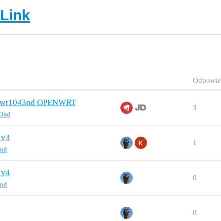
-Link
Odpowie
Tl-wr1043nd OPENWRT
3
43nd
 v3
1
3nd
 v4
0
3nd
0