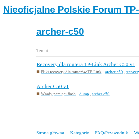
Nieoficjalne Polskie Forum TP
archer-c50
Temat
Recovery dla routera TP-Link Archer C50 v1
Pliki recovery dla routerów TP-Link
archer-c50
,
recover
Archer C50 v1
Wsady pamięci flash
dump
,
archer-c50
Strona główna
Kategorie
FAQ/Przewodnik
Wa