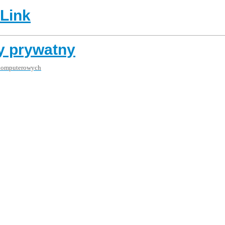
-Link
zy prywatny
 komputerowych