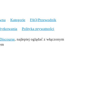
ówna
Kategorie
FAQ/Przewodnik
żytkowania
Polityka prywatności
Discourse
, najlepiej oglądać z włączonym
tem