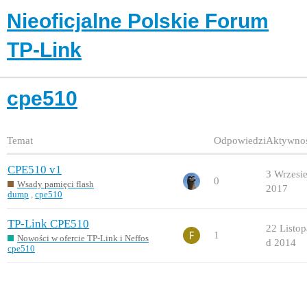
Nieoficjalne Polskie Forum
TP-Link
cpe510
Temat
Odpowiedzi
Aktywno
CPE510 v1
3 Wrzesi
0
Wsady pamięci flash
2017
dump
,
cpe510
TP-Link CPE510
22 Listop
1
Nowości w ofercie TP-Link i Neffos
d 2014
cpe510