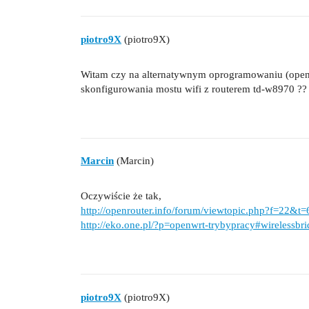
piotro9X
(piotro9X)
Witam czy na alternatywnym oprogramowaniu (openw
skonfigurowania mostu wifi z routerem td-w8970 ??
Marcin
(Marcin)
Oczywiście że tak,
http://openrouter.info/forum/viewtopic.php?f=22&t
http://eko.one.pl/?p=openwrt-trybypracy#wirelessbrid
piotro9X
(piotro9X)