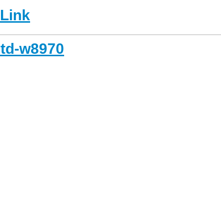
-Link
 td-w8970