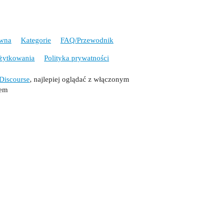
ówna
Kategorie
FAQ/Przewodnik
żytkowania
Polityka prywatności
Discourse
, najlepiej oglądać z włączonym
tem