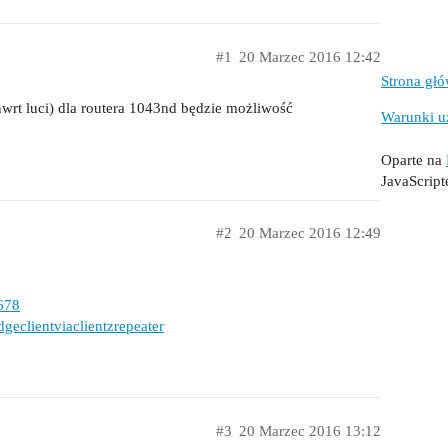
#1
20 Marzec 2016 12:42
Strona gł
rt luci) dla routera 1043nd będzie możliwość
Warunki u
Oparte na
JavaScrip
#2
20 Marzec 2016 12:49
=678
geclientviaclientzrepeater
#3
20 Marzec 2016 13:12