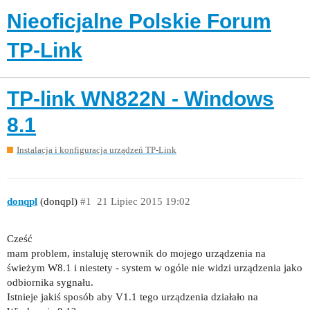
Nieoficjalne Polskie Forum
TP-Link
TP-link WN822N - Windows
8.1
Instalacja i konfiguracja urządzeń TP-Link
donqpl
(donqpl)
#1
21 Lipiec 2015 19:02
Cześć
mam problem, instaluję sterownik do mojego urządzenia na
świeżym W8.1 i niestety - system w ogóle nie widzi urządzenia jako
odbiornika sygnału.
Istnieje jakiś sposób aby V1.1 tego urządzenia działało na