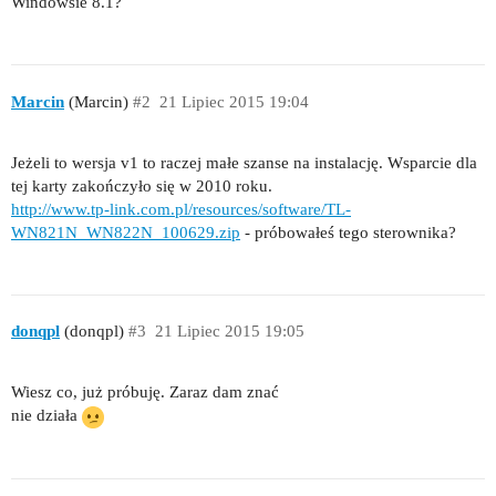
Windowsie 8.1?
Marcin
(Marcin)
#2
21 Lipiec 2015 19:04
Jeżeli to wersja v1 to raczej małe szanse na instalację. Wsparcie dla
tej karty zakończyło się w 2010 roku.
http://www.tp-link.com.pl/resources/software/TL-
WN821N_WN822N_100629.zip
- próbowałeś tego sterownika?
donqpl
(donqpl)
#3
21 Lipiec 2015 19:05
Wiesz co, już próbuję. Zaraz dam znać
nie działa