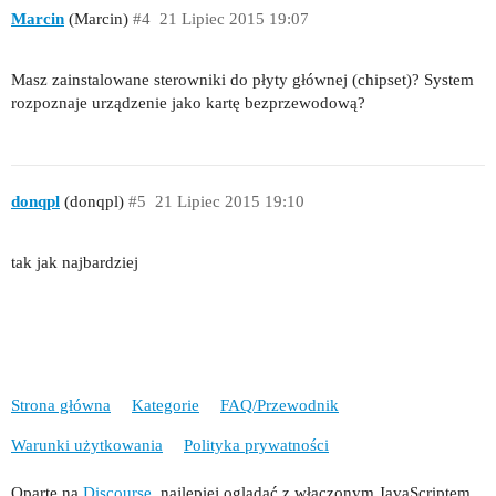
Marcin
(Marcin)
#4
21 Lipiec 2015 19:07
Masz zainstalowane sterowniki do płyty głównej (chipset)? System
rozpoznaje urządzenie jako kartę bezprzewodową?
donqpl
(donqpl)
#5
21 Lipiec 2015 19:10
tak jak najbardziej
Strona główna
Kategorie
FAQ/Przewodnik
Warunki użytkowania
Polityka prywatności
Oparte na
Discourse
, najlepiej oglądać z włączonym JavaScriptem