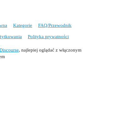
ówna
Kategorie
FAQ/Przewodnik
żytkowania
Polityka prywatności
Discourse
, najlepiej oglądać z włączonym
tem