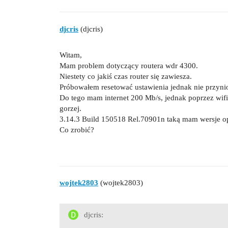
djcris
(djcris)
Witam,
Mam problem dotyczący routera wdr 4300.
Niestety co jakiś czas router się zawiesza.
Próbowałem resetować ustawienia jednak nie przynio
Do tego mam internet 200 Mb/s, jednak poprzez wifi
gorzej.
3.14.3 Build 150518 Rel.70901n taką mam wersje 
Co zrobić?
wojtek2803
(wojtek2803)
djcris: