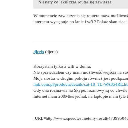
Niestety co jakiś czas router się zawiesza.
W momencie zawieszenia się routera masz możliwość
internetu występuje po lanie i wfi ? Pokaż skan sieci
djcris
(djcris)
Korzystam tylko z wifi w domu.
Nie sprawdzałem czy mam możliwość wejścia na str
Moja siostra w drugim pokoju również jest podłączon
link.com.pl/products/details/cat-10_TL-WA854RE.h
Gdy ona rozmawia na Skype, rozmowy są co chwile pr
Internet mam 200Mb/s jednak na laptopie mam tyle t
[URL=http://www.speedtest.net/my-result/47399504