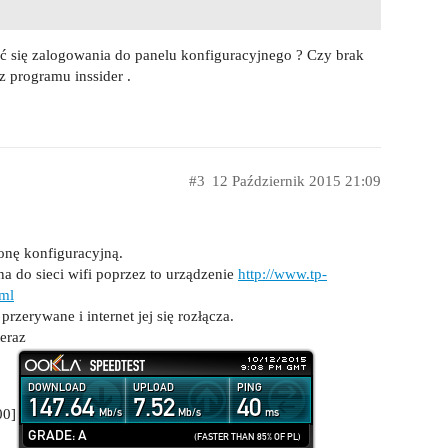
 się zalogowania do panelu konfiguracyjnego ? Czy brak
 z programu inssider .
#3
12 Październik 2015 21:09
onę konfiguracyjną.
a do sieci wifi poprzez to urządzenie
http://www.tp-
tml
zerywane i internet jej się rozłącza.
eraz
00]