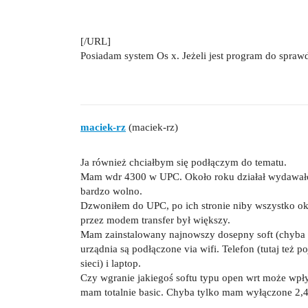
[/URL]
Posiadam system Os x. Jeżeli jest program do sprawd
maciek-rz
(maciek-rz)
Ja również chciałbym się podłączym do tematu.
Mam wdr 4300 w UPC. Około roku działał wydawało m
bardzo wolno.
Dzwoniłem do UPC, po ich stronie niby wszystko ok.
przez modem transfer był większy.
Mam zainstalowany najnowszy dosepny soft (chyba z 
urządnia są podłączone via wifi. Telefon (tutaj też poj
sieci) i laptop.
Czy wgranie jakiegoś softu typu open wrt może wpłyn
mam totalnie basic. Chyba tylko mam wyłączone 2,4