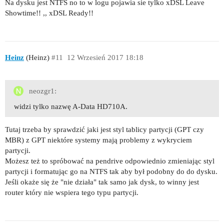
Na dysku jest NTFS no to w logu pojawia sie tylko xDSL Leave
Showtime!! ,, xDSL Ready!!
Heinz
(Heinz)
#11
12 Wrzesień 2017 18:18
neozgr1:
widzi tylko nazwę A-Data HD710A.
Tutaj trzeba by sprawdzić jaki jest styl tablicy partycji (GPT czy
MBR) z GPT niektóre systemy mają problemy z wykryciem
partycji.
Możesz też to spróbować na pendrive odpowiednio zmieniając styl
partycji i formatując go na NTFS tak aby był podobny do do dysku.
Jeśli okaże się że "nie działa" tak samo jak dysk, to winny jest
router który nie wspiera tego typu partycji.