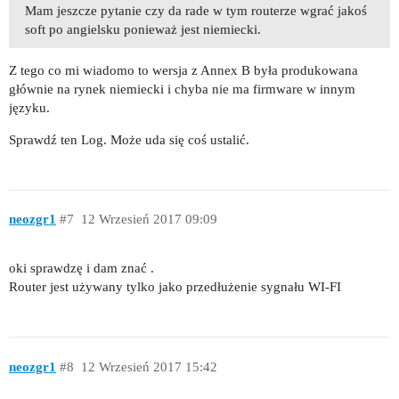
Mam jeszcze pytanie czy da rade w tym routerze wgrać jakoś
soft po angielsku ponieważ jest niemiecki.
Z tego co mi wiadomo to wersja z Annex B była produkowana
głównie na rynek niemiecki i chyba nie ma firmware w innym
języku.
Sprawdź ten Log. Może uda się coś ustalić.
neozgr1
#7
12 Wrzesień 2017 09:09
oki sprawdzę i dam znać .
Router jest używany tylko jako przedłużenie sygnału WI-FI
neozgr1
#8
12 Wrzesień 2017 15:42