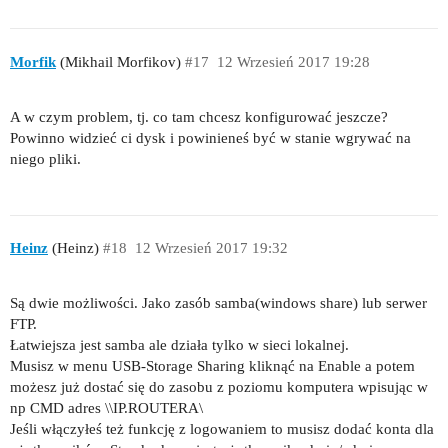
Morfik
(Mikhail Morfikov)
#17
12 Wrzesień 2017 19:28
A w czym problem, tj. co tam chcesz konfigurować jeszcze?
Powinno widzieć ci dysk i powinieneś być w stanie wgrywać na
niego pliki.
Heinz
(Heinz)
#18
12 Wrzesień 2017 19:32
Są dwie możliwości. Jako zasób samba(windows share) lub serwer
FTP.
Łatwiejsza jest samba ale działa tylko w sieci lokalnej.
Musisz w menu USB-Storage Sharing kliknąć na Enable a potem
możesz już dostać się do zasobu z poziomu komputera wpisując w
np CMD adres \\IP.ROUTERA\
Jeśli włączyłeś też funkcję z logowaniem to musisz dodać konta dla