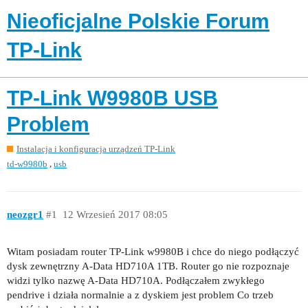
Nieoficjalne Polskie Forum
TP-Link
TP-Link W9980B USB
Problem
Instalacja i konfiguracja urządzeń TP-Link
,
td-w9980b
usb
neozgr1
#1
12 Wrzesień 2017 08:05
Witam posiadam router TP-Link w9980B i chce do niego podłączyć
dysk zewnętrzny A-Data HD710A 1TB. Router go nie rozpoznaje
widzi tylko nazwę A-Data HD710A. Podłączałem zwykłego
pendrive i działa normalnie a z dyskiem jest problem Co trzeb