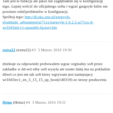
Tam jest ta funkcja ale jakoś nie zagłębiałem się w konfigurację
tego. Lepiej wrócić do oficjalnego softu i wgrać gargoyle które nie
powinno robićproblemów w konfiguracji.
Spróbuj tego:
http://dl.eko.one.pl/gargoyle-
pl/attitude_adjustment/ar71xx/gargoyle-1.6.2.2-ar71xx-tl-
wr1043nd-v1-squashfs-factory.bin
extra22
(extra22)
#3
3 Marzec 2016 19:30
dziekuje za odpowiedz probowalem wgrac orginalny soft przez
zakladke w dd-wrt niby soft wysyla ale router dalej ma na pokladzie
ddwrt co jest nie tak soft ktory wgrywam jest nastepujacy
wr1043nv1_en_3_13_15_up_boot(140319) ze strony producenta
Heinz
(Heinz)
#4
3 Marzec 2016 19:31