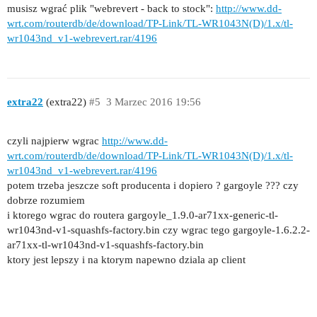
musisz wgrać plik "webrevert - back to stock":
http://www.dd-
wrt.com/routerdb/de/download/TP-Link/TL-WR1043N(D)/1.x/tl-
wr1043nd_v1-webrevert.rar/4196
extra22
(extra22)
#5
3 Marzec 2016 19:56
czyli najpierw wgrac
http://www.dd-
wrt.com/routerdb/de/download/TP-Link/TL-WR1043N(D)/1.x/tl-
wr1043nd_v1-webrevert.rar/4196
potem trzeba jeszcze soft producenta i dopiero ? gargoyle ??? czy
dobrze rozumiem
i ktorego wgrac do routera gargoyle_1.9.0-ar71xx-generic-tl-
wr1043nd-v1-squashfs-factory.bin czy wgrac tego gargoyle-1.6.2.2-
ar71xx-tl-wr1043nd-v1-squashfs-factory.bin
ktory jest lepszy i na ktorym napewno dziala ap client