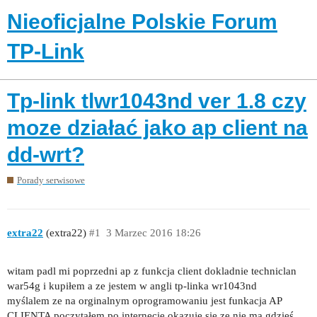
Nieoficjalne Polskie Forum
TP-Link
Tp-link tlwr1043nd ver 1.8 czy
moze działać jako ap client na
dd-wrt?
Porady serwisowe
extra22
(extra22)
#1
3 Marzec 2016 18:26
witam padl mi poprzedni ap z funkcja client dokladnie techniclan
war54g i kupiłem a ze jestem w angli tp-linka wr1043nd
myślalem ze na orginalnym oprogramowaniu jest funkacja AP
CLIENTA poczytałem po internecie okazuje sie ze nie ma gdzieś