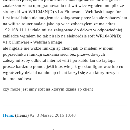
znalazłem ze na oprogramowaniu dd-wrt wiec wgrałem mu plik ze
strony dd-wrt WR1043N(D) v1.x Firmware - Webflash image for
first installation nie mogłem sie zalogowac przez lan ale zobaczylem
na wifi ze router nadaje jako ap wiec zobaczylem ze ma adres
192.168.11.1 i udalo mi sie zalogowac do dd-wrt w odpowiedniej
zakladce wgralem bo tak pisało na elektordzie soft WR1043N(D)
v1.x Firmware - Webflash image
ale nigdzie nie widze funkcji ap client jak to mialem w moim
poprzedniku i funkcji szukania sieci bez przewodowych
zalezy mi zeby odbierał internet wifi i po kablu lan do laptopa
prosze bardzo o pomoc jeśli ktos wie jak go skonfigurowac lub co
wgrać zeby dzialal na nim ap client laczył się z ap ktory rozsyla
internet radiowo
czy moze jest inny soft na ktorym dziala ap client
Heinz
(Heinz)
#2
3 Marzec 2016 18:48