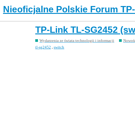
Nieoficjalne Polskie Forum TP
TP-Link TL-SG2452 (sw
Wydarzenia ze świata technologii i informacji
Nowośc
,
tl-sg2452
switch