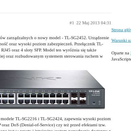
#1
22 Maj 2013 04:31
Strona gł
ików zarządzalnych o nowy model - TL-SG2452. Urządzenie
Warunki u
jność oraz wysoki poziom zabezpieczeń. Przełącznik TL-
J45 oraz 4 sloty SFP. Model ten wyróżnia się także
Oparte na
iej oraz rozbudowanym systemem sterowania ruchem w
JavaScrip
y modele TL-SG2216 i TL-SG2424, zapewnia wysoki poziom
 oraz DoS (Denial-of-Service) czy też przed efektami tzw.
ne jest w prosty i intuicyjny system zarządzania dostępny z