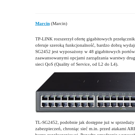
Marcin
(Marcin)
TP-LINK rozszerzył ofertę gigabitowych przełączn
oferuje szeroką funkcjonalność, bardzo dobrą wyda
SG2452 jest wyposażony w 48 gigabitowych portów R
zaawansowanymi opcjami zarządzania warstwy drug
sieci QoS (Quality of Service, od L2 do L4).
TL-SG2452, podobnie jak dostępne już w sprzedaż
zabezpieczeń, chroniąc sieć m.in. przed atakami ARP
burzy rozgłoszeniowej. Ponadto urządzenie wyposażo