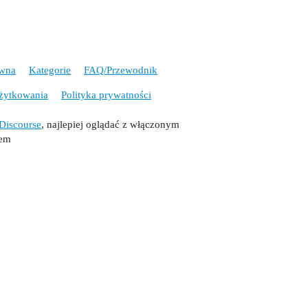
ówna
Kategorie
FAQ/Przewodnik
żytkowania
Polityka prywatności
Discourse
, najlepiej oglądać z włączonym
tem