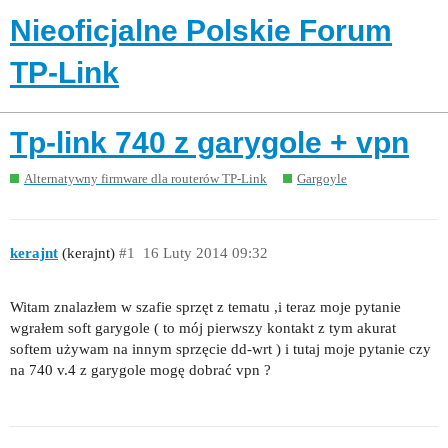
Nieoficjalne Polskie Forum
TP-Link
Tp-link 740 z garygole + vpn
Alternatywny firmware dla routerów TP-Link
Gargoyle
kerajnt
(kerajnt)
#1
16 Luty 2014 09:32
Witam znalazłem w szafie sprzęt z tematu ,i teraz moje pytanie
wgrałem soft garygole ( to mój pierwszy kontakt z tym akurat
softem używam na innym sprzęcie dd-wrt ) i tutaj moje pytanie czy
na 740 v.4 z garygole mogę dobrać vpn ?