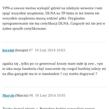
VPN-a zawsze można wykupić gdzieś na zdalnym serwerze i tam
spiąć wszystkie urządzenia. DLNA na TP-linku to też loteria nie
wszystkie urządzenia muszą widzieć pliki. Oryginalne
oprogramowanie nie ma certyfikacji DLNA. Gargoyle też nie jest w
żaden sposób certyfikowane.
kerajnt
(kerajnt)
#7
16 Luty 2014 10:03
zgadza się , tylko po co generować koszty mam stałe ip zew , vpn
to taka moja fanaberia chęć nauczenie się czegoś bardziej zależy mi
na dlna garygole ma to w standardzie ? czy trzeba dogrywać ?
Marcin
(Marcin)
#8
16 Luty 2014 10:05
Trzeba dograć plugin-a. Potrzebny będzie oczywiście exroot.