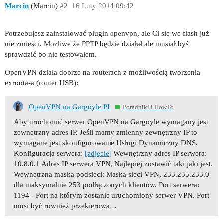
Marcin
(Marcin)
#2
16 Luty 2014 09:42
Potrzebujesz zainstalować plugin openvpn, ale Ci się we flash już
nie zmieści. Możliwe że PPTP będzie działał ale musiał byś
sprawdzić bo nie testowałem.
OpenVPN działa dobrze na routerach z możliwością tworzenia
exroota-a (router USB):
OpenVPN na Gargoyle PL
Poradniki i HowTo
Aby uruchomić serwer OpenVPN na Gargoyle wymagany jest
zewnętrzny adres IP. Jeśli mamy zmienny zewnętrzny IP to
wymagane jest skonfigurowanie Usługi Dynamiczny DNS.
Konfiguracja serwera:
[zdjęcie]
Wewnętrzny adres IP serwera:
10.8.0.1 Adres IP serwera VPN, Najlepiej zostawić taki jaki jest.
Wewnętrzna maska podsieci: Maska sieci VPN, 255.255.255.0
dla maksymalnie 253 podłączonych klientów. Port serwera:
1194 - Port na którym zostanie uruchomiony serwer VPN. Port
musi być również przekierowa…