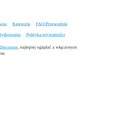
ówna
Kategorie
FAQ/Przewodnik
żytkowania
Polityka prywatności
Discourse
, najlepiej oglądać z włączonym
tem