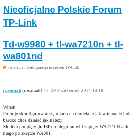
Nieoficjalne Polskie Forum
TP-Link
Td-w9980 + tl-wa7210n + tl-
wa801nd
Instalacja i konfiguracja urządzeń TP-Link
rosomak
(rosomak)
#1
29 Październik 2014 19:18
Witam.
Próbuje skonfigurować się opartą na modelach jak w temacie i nie
bardzo chce działać jak należy.
Modem podpięty do ISP do niego po wifi zapięty WA7210N a do
niego po skrętce WA801