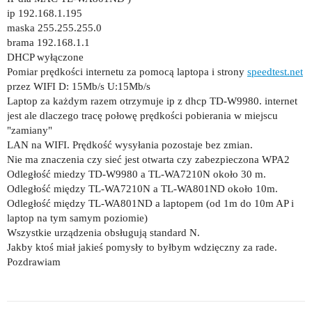
ip 192.168.1.195
maska 255.255.255.0
brama 192.168.1.1
DHCP wyłączone
Pomiar prędkości internetu za pomocą laptopa i strony
speedtest.net
przez WIFI D: 15Mb/s U:15Mb/s
Laptop za każdym razem otrzymuje ip z dhcp TD-W9980. internet
jest ale dlaczego tracę połowę prędkości pobierania w miejscu
"zamiany"
LAN na WIFI. Prędkość wysyłania pozostaje bez zmian.
Nie ma znaczenia czy sieć jest otwarta czy zabezpieczona WPA2
Odległość miedzy TD-W9980 a TL-WA7210N około 30 m.
Odległość między TL-WA7210N a TL-WA801ND około 10m.
Odległość między TL-WA801ND a laptopem (od 1m do 10m AP i
laptop na tym samym poziomie)
Wszystkie urządzenia obsługują standard N.
Jakby ktoś miał jakieś pomysły to byłbym wdzięczny za rade.
Pozdrawiam