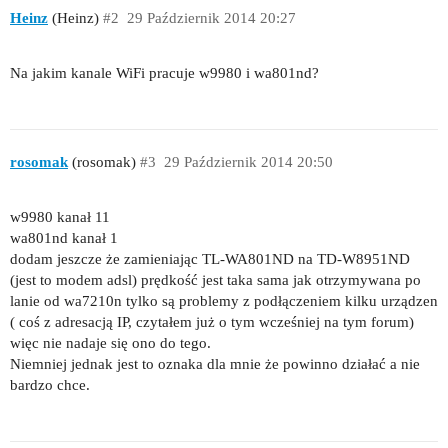
Heinz
(Heinz)
#2
29 Październik 2014 20:27
Na jakim kanale WiFi pracuje w9980 i wa801nd?
rosomak
(rosomak)
#3
29 Październik 2014 20:50
w9980 kanał 11
wa801nd kanał 1
dodam jeszcze że zamieniając TL-WA801ND na TD-W8951ND
(jest to modem adsl) prędkość jest taka sama jak otrzymywana po
lanie od wa7210n tylko są problemy z podłączeniem kilku urządzen
( coś z adresacją IP, czytałem już o tym wcześniej na tym forum)
więc nie nadaje się ono do tego.
Niemniej jednak jest to oznaka dla mnie że powinno działać a nie
bardzo chce.