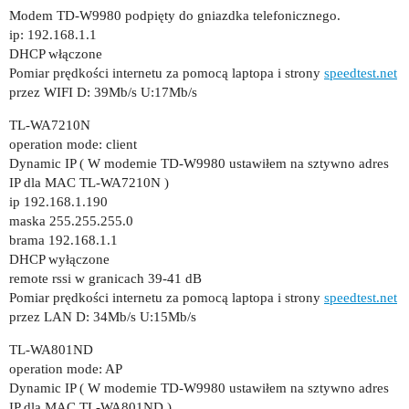
Modem TD-W9980 podpięty do gniazdka telefonicznego.
ip: 192.168.1.1
DHCP włączone
Pomiar prędkości internetu za pomocą laptopa i strony
speedtest.net
przez WIFI D: 39Mb/s U:17Mb/s
TL-WA7210N
operation mode: client
Dynamic IP ( W modemie TD-W9980 ustawiłem na sztywno adres
IP dla MAC TL-WA7210N )
ip 192.168.1.190
maska 255.255.255.0
brama 192.168.1.1
DHCP wyłączone
remote rssi w granicach 39-41 dB
Pomiar prędkości internetu za pomocą laptopa i strony
speedtest.net
przez LAN D: 34Mb/s U:15Mb/s
TL-WA801ND
operation mode: AP
Dynamic IP ( W modemie TD-W9980 ustawiłem na sztywno adres
IP dla MAC TL-WA801ND )