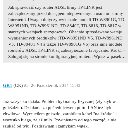
Jak sprawdzić czy router ADSL firmy TP-LINK jest
zabezpieczony przed dostępem niepowołanych osób od strony
Internetu? Uwaga: dotyczy wyłącznie modeli TD-W8901G, TD-
W8951ND, TD-W8961ND, TD-8840T, TD-8816, TD-8817 w
starszych wersjach sprzętowych. Obecnie sprzedawane wersje
wymienionych produktów (TD-W8951ND V5, TD-W8961ND
V3, TD-8840T V4 a także TD-W8901G V6) oraz inne modele
routerów ADSL TP-LINK są zabezpieczone fabrycznie. Krok1 -
Zaloguj się na stronie konfiguracyjnej routera. Wpisz w pasek…
GK1
(GK)
#3
26 Październik 2014 15:43
Już wszystko działa. Problem był natury fizycznej (zły styk w
gnieździe). Działanie za pośrednictwem portu LAN tez było
chwilowe. Wyrzuciłem gniazdo, zarobiłem kabel "na krótko" i
wszystko biega, ze aż miło. Powinienem od tego zacząć, a nie
szukać od tyłu. Pozdrawiam i zamykam wątek.