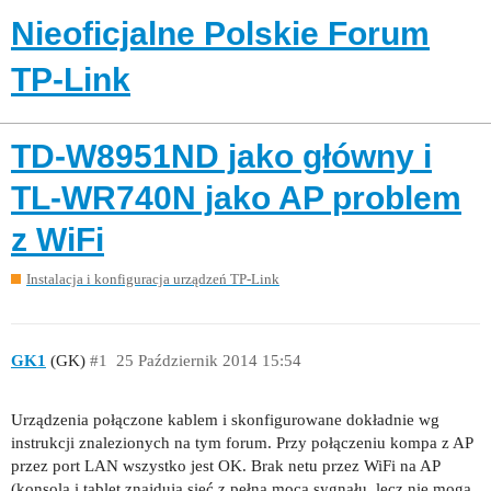
Nieoficjalne Polskie Forum
TP-Link
TD-W8951ND jako główny i
TL-WR740N jako AP problem
z WiFi
Instalacja i konfiguracja urządzeń TP-Link
GK1
(GK)
#1
25 Październik 2014 15:54
Urządzenia połączone kablem i skonfigurowane dokładnie wg
instrukcji znalezionych na tym forum. Przy połączeniu kompa z AP
przez port LAN wszystko jest OK. Brak netu przez WiFi na AP
(konsola i tablet znajdują sieć z pełną mocą sygnału, lecz nie mogą