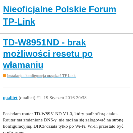
Nieoficjalne Polskie Forum
TP-Link
TD-W8951ND - brak
możliwości resetu po
włamaniu
Instalacja i konfiguracja urządzeń TP-Link
qualitet
(qualitet)
#1
19 Styczeń 2016 20:38
Posiadam router TD-W8951ND V1.0, który padł ofiarą ataku.
Router ma zmienione DNS-y, nie można się zalogować na stronę
konfiguracyjną, DHCP działa tylko po Wi-Fi, Wi-Fi przestało być
szyfrowane.