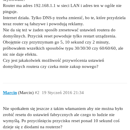
Router ma adres 192.168.1.1 w sieci LAN i adres ten w ogóle nie
pinguje.
Internet działa. Tylko DNS-y trzeba zmienić, bo te, które przydziela
teraz router są fałszywe i powodują reklamy.
Nie da się też w żaden sposób zresetować ustawień routera do
domyślnych. Przycisk reset powoduje tylko restart urządzenia.
Obojętnie czy przytrzymam go 5, 10 sekund czy 2 minuty,
próbowałem wszelkich sposobów typu 30/30/30 czy 60/60/60, ale
nic nie daje efektu.
Czy jest jakakolwiek możliwość przywrócenia ustawień
domyślnych routera czy czeka mnie zakup nowego?
Marcin
(Marcin)
#2
19 Styczeń 2016 21:34
Nie spotkałem się jeszcze z takim włamaniem aby nie można było
zrobić resetu do ustawień fabrycznych ale czego to ludzie nie
wymyślą. Po przyciśnięciu przycisku reset ponad 10 sekund coś
dzieje się z diodami na routerze?