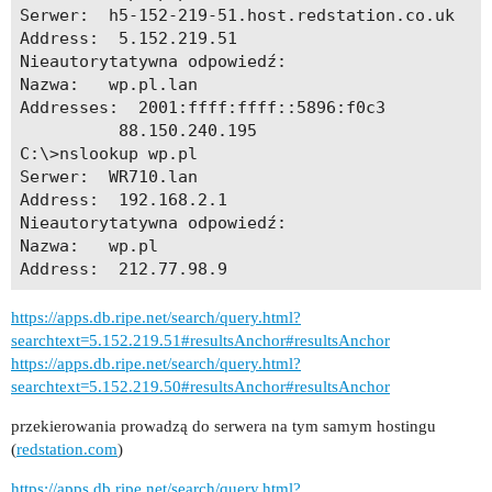
Serwer:  h5-152-219-51.host.redstation.co.uk

Address:  5.152.219.51

Nieautorytatywna odpowiedź:

Nazwa:   wp.pl.lan

Addresses:  2001:ffff:ffff::5896:f0c3

          88.150.240.195

C:\>nslookup wp.pl

Serwer:  WR710.lan

Address:  192.168.2.1

Nieautorytatywna odpowiedź:

Nazwa:   wp.pl

https://apps.db.ripe.net/search/query.html?
searchtext=5.152.219.51#resultsAnchor#resultsAnchor
https://apps.db.ripe.net/search/query.html?
searchtext=5.152.219.50#resultsAnchor#resultsAnchor
przekierowania prowadzą do serwera na tym samym hostingu
(
redstation.com
)
https://apps.db.ripe.net/search/query.html?