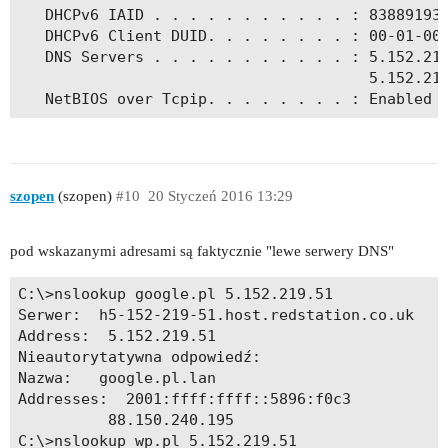
   DHCPv6 IAID . . . . . . . . . . . : 83889193

   DHCPv6 Client DUID. . . . . . . . : 00-01-00-
   DNS Servers . . . . . . . . . . . : 5.152.219
                                       5.152.219
   NetBIOS over Tcpip. . . . . . . . : Enabled
szopen
(szopen)
#10
20 Styczeń 2016 13:29
pod wskazanymi adresami są faktycznie "lewe serwery DNS"
C:\>nslookup google.pl 5.152.219.51

Serwer:  h5-152-219-51.host.redstation.co.uk

Address:  5.152.219.51

Nieautorytatywna odpowiedź:

Nazwa:   google.pl.lan

Addresses:  2001:ffff:ffff::5896:f0c3

          88.150.240.195

C:\>nslookup wp.pl 5.152.219.51
