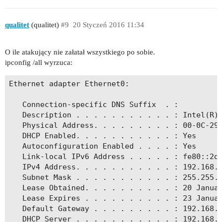
qualitet
(qualitet)
#9
20 Styczeń 2016 11:34
O ile atakujący nie załatał wszystkiego po sobie.
ipconfig /all wyrzuca:
Ethernet adapter Ethernet0:

   Connection-specific DNS Suffix  . :

   Description . . . . . . . . . . . : Intel(R) 
   Physical Address. . . . . . . . . : 00-0C-29-
   DHCP Enabled. . . . . . . . . . . : Yes

   Autoconfiguration Enabled . . . . : Yes

   Link-local IPv6 Address . . . . . : fe80::2df
   IPv4 Address. . . . . . . . . . . : 192.168.1
   Subnet Mask . . . . . . . . . . . : 255.255.2
   Lease Obtained. . . . . . . . . . : 20 Januar
   Lease Expires . . . . . . . . . . : 23 Januar
   Default Gateway . . . . . . . . . : 192.168.1
   DHCP Server . . . . . . . . . . . : 192.168.1