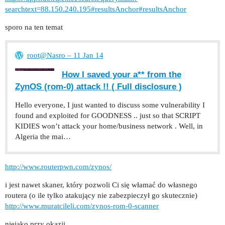
searchtext=88.150.240.195#resultsAnchor#resultsAnchor
sporo na ten temat
root@Nasro – 11 Jan 14
How I saved your a** from the
ZynOS (rom-0) attack !! ( Full disclosure )
Hello everyone, I just wanted to discuss some vulnerability I
found and exploited for GOODNESS .. just so that SCRIPT
KIDIES won’t attack your home/business network . Well, in
Algeria the mai…
http://www.routerpwn.com/zynos/
i jest nawet skaner, który pozwoli Ci się włamać do własnego
routera (o ile tylko atakujący nie zabezpieczył go skutecznie)
http://www.muratcileli.com/zynos-rom-0-scanner
niejako przy okazji