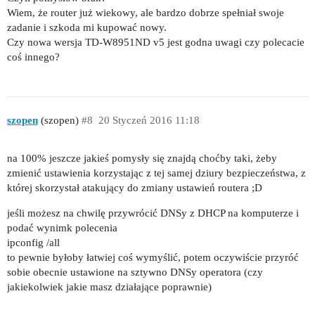
Wiem, że router już wiekowy, ale bardzo dobrze spełniał swoje
zadanie i szkoda mi kupować nowy.
Czy nowa wersja TD-W8951ND v5 jest godna uwagi czy polecacie
coś innego?
szopen
(szopen)
#8
20 Styczeń 2016 11:18
na 100% jeszcze jakieś pomysły się znajdą choćby taki, żeby
zmienić ustawienia korzystając z tej samej dziury bezpieczeństwa, z
której skorzystał atakujący do zmiany ustawień routera ;D
jeśli możesz na chwilę przywrócić DNSy z DHCP na komputerze i
podać wynimk polecenia
ipconfig /all
to pewnie byłoby łatwiej coś wymyślić, potem oczywiście przyróć
sobie obecnie ustawione na sztywno DNSy operatora (czy
jakiekolwiek jakie masz działające poprawnie)