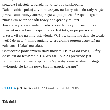
sprzęcie i niestety wygląda na to, że oba są skopane.
Dałem sobie spokój z tym nowszym, na który nie dało rady wejść
przez standardowy adres (dzięki za podpowiedź z ipconfigiem -
znalazłem w ten sposób nowy podłączony router).
Ten starszy zresetowałem, żeby sprawdzić czy mu się diodka
internetowa w końcu zapali i efekt był taki, że po pierwsze
przestawił się na inne ustawienia VC1 i w sumie nie dało się wcale
wejść do neta ;] mimo zmiany w programie routera ustawień na
zalecane ;] Jakaś masakra.
Ostatecznie podłączyłem stary modem TP linka od kolegi, który
dostałem do testowania TD-W8901G v.2.2 i prędkość jest
porównywalna z netia spotem. Czy wyłączanie zdalnej obsługi
wykonuje się jak na powyższym zrzucie ekranu?
CHACA
(CHACA)
#11
22 Grudzień 2014 19:05
Tak dokładnie.