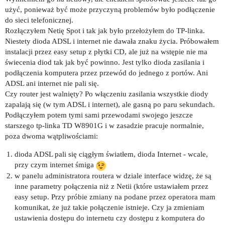
użyć, ponieważ być może przyczyną problemów było podłączenie
do sieci telefonicznej.
Rozłączyłem Netię Spot i tak jak było przełożyłem do TP-linka.
Niestety dioda ADSL i internet nie dawała znaku życia. Próbowałem
instalacji przez easy setup z płytki CD, ale już na wstępie nie ma
świecenia diod tak jak być powinno. Jest tylko dioda zasilania i
podłączenia komputera przez przewód do jednego z portów. Ani
ADSL ani internet nie pali się.
Czy router jest walnięty? Po włączeniu zasilania wszystkie diody
zapalają się (w tym ADSL i internet), ale gasną po paru sekundach.
Podłączyłem potem tymi sami przewodami swojego jeszcze
starszego tp-linka TD W8901G i w zasadzie pracuje normalnie,
poza dwoma wątpliwościami:
dioda ADSL pali się ciągłym światłem, dioda Internet - wcale,
przy czym internet śmiga
w panelu administratora routera w dziale interface widzę, że są
inne parametry połączenia niż z Netii (które ustawiałem przez
easy setup. Przy próbie zmiany na podane przez operatora mam
komunikat, że już takie połączenie istnieje. Czy ja zmieniam
ustawienia dostępu do internetu czy dostępu z komputera do