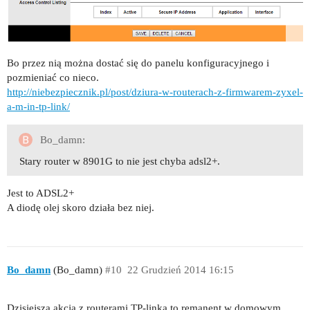
Bo przez nią można dostać się do panelu konfiguracyjnego i
pozmieniać co nieco.
http://niebezpiecznik.pl/post/dziura-w-routerach-z-firmwarem-zyxel-
a-m-in-tp-link/
Bo_damn:
Stary router w 8901G to nie jest chyba adsl2+.
Jest to ADSL2+
A diodę olej skoro działa bez niej.
Bo_damn
(Bo_damn)
#10
22 Grudzień 2014 16:15
Dzisiejsza akcja z routerami TP-linka to remanent w domowym