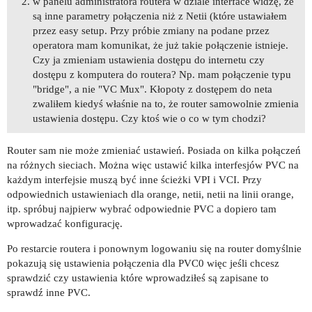
w panelu administratora routera w dziale interface widzę, że
są inne parametry połączenia niż z Netii (które ustawiałem
przez easy setup. Przy próbie zmiany na podane przez
operatora mam komunikat, że już takie połączenie istnieje.
Czy ja zmieniam ustawienia dostępu do internetu czy
dostępu z komputera do routera? Np. mam połączenie typu
"bridge", a nie "VC Mux". Kłopoty z dostępem do neta
zwaliłem kiedyś właśnie na to, że router samowolnie zmienia
ustawienia dostępu. Czy ktoś wie o co w tym chodzi?
Router sam nie może zmieniać ustawień. Posiada on kilka połączeń
na różnych sieciach. Można więc ustawić kilka interfesjów PVC na
każdym interfejsie muszą być inne ścieżki VPI i VCI. Przy
odpowiednich ustawieniach dla orange, netii, netii na linii orange,
itp. spróbuj najpierw wybrać odpowiednie PVC a dopiero tam
wprowadzać konfigurację.
Po restarcie routera i ponownym logowaniu się na router domyślnie
pokazują się ustawienia połączenia dla PVC0 więc jeśli chcesz
sprawdzić czy ustawienia które wprowadziłeś są zapisane to
sprawdź inne PVC.