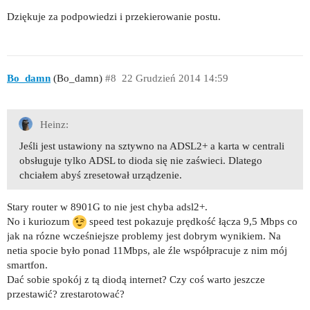
Dziękuje za podpowiedzi i przekierowanie postu.
Bo_damn
(Bo_damn)
#8
22 Grudzień 2014 14:59
Heinz:
Jeśli jest ustawiony na sztywno na ADSL2+ a karta w centrali
obsługuje tylko ADSL to dioda się nie zaświeci. Dlatego
chciałem abyś zresetował urządzenie.
Stary router w 8901G to nie jest chyba adsl2+.
No i kuriozum
speed test pokazuje prędkość łącza 9,5 Mbps co
jak na rózne wcześniejsze problemy jest dobrym wynikiem. Na
netia spocie było ponad 11Mbps, ale źle współpracuje z nim mój
smartfon.
Dać sobie spokój z tą diodą internet? Czy coś warto jeszcze
przestawić? zrestarotować?