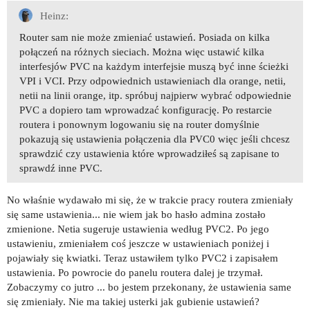
Heinz:
Router sam nie może zmieniać ustawień. Posiada on kilka
połączeń na różnych sieciach. Można więc ustawić kilka
interfesjów PVC na każdym interfejsie muszą być inne ścieżki
VPI i VCI. Przy odpowiednich ustawieniach dla orange, netii,
netii na linii orange, itp. spróbuj najpierw wybrać odpowiednie
PVC a dopiero tam wprowadzać konfigurację. Po restarcie
routera i ponownym logowaniu się na router domyślnie
pokazują się ustawienia połączenia dla PVC0 więc jeśli chcesz
sprawdzić czy ustawienia które wprowadziłeś są zapisane to
sprawdź inne PVC.
No właśnie wydawało mi się, że w trakcie pracy routera zmieniały
się same ustawienia... nie wiem jak bo hasło admina zostało
zmienione. Netia sugeruje ustawienia według PVC2. Po jego
ustawieniu, zmieniałem coś jeszcze w ustawieniach poniżej i
pojawiały się kwiatki. Teraz ustawiłem tylko PVC2 i zapisałem
ustawienia. Po powrocie do panelu routera dalej je trzymał.
Zobaczymy co jutro ... bo jestem przekonany, że ustawienia same
się zmieniały. Nie ma takiej usterki jak gubienie ustawień?