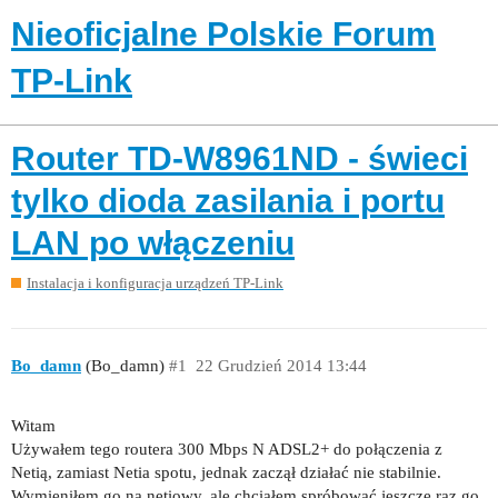
Nieoficjalne Polskie Forum
TP-Link
Router TD-W8961ND - świeci
tylko dioda zasilania i portu
LAN po włączeniu
Instalacja i konfiguracja urządzeń TP-Link
Bo_damn
(Bo_damn)
#1
22 Grudzień 2014 13:44
Witam
Używałem tego routera 300 Mbps N ADSL2+ do połączenia z
Netią, zamiast Netia spotu, jednak zaczął działać nie stabilnie.
Wymieniłem go na netiowy, ale chciałem spróbować jeszcze raz go