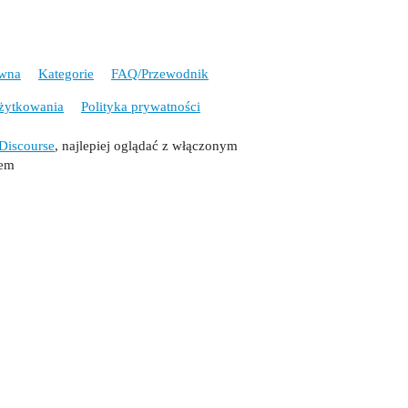
ówna
Kategorie
FAQ/Przewodnik
żytkowania
Polityka prywatności
Discourse
, najlepiej oglądać z włączonym
tem