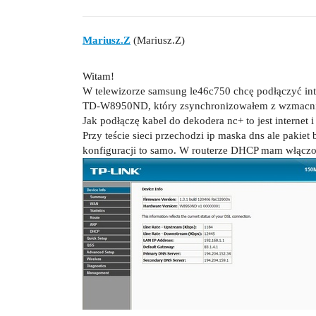
Mariusz.Z
(Mariusz.Z)
Witam!
W telewizorze samsung le46c750 chcę podłączyć inte
TD-W8950ND, który zsynchronizowałem z wzmacniac
Jak podłączę kabel do dekodera nc+ to jest internet 
Przy teście sieci przechodzi ip maska dns ale pakiet 
konfiguracji to samo. W routerze DHCP mam włączo