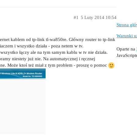
#1
5 Luty 2014 10:54
Strona gł
Warunki u
rnet kablem od tp-link tl-wa850re. Główny router to tp-link
zem i wszystko działa - poza netem w tv.
Oparte na
i wszystko łączy ale na tym samym kablu w tv nie działa.
JavaScrip
bramy niestety już nie. Na automatycznej i ręcznej
ne. Może ktoś też miał z tym problem - proszę o pomoc