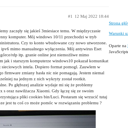
#1
12 Maj 2022 18:44
Strona gł
emy zaczęły się jakieś 3miesiace temu. W międzyczasie
Warunki u
ienny komputer. Mój windows 10/11 przechodzi w tryb
ministratora. Czy to konto wbudowane czy nowo utworzone.
Oparte na
ą ipv6 mimo manualnego wyłączenia. Mój antywirus Eset
JavaScrip
górce/rdp itp. granie online jest niemożliwe mimo
m jak i starszym komputerze windows10 pokazał komunikat
rt sieciowych intela. Dopiero format pomogl. Zauwlem w
go firmware zmiany hasła nic nie pomagają. Jestem niemal
śniej na jednym z nich wykryty został rootkit.
lne. Po głębszej analizie wydaje mi się że problemy
ox s oraz nawilżacza Xiaomi. Gdy łączę się ze swoim
ystująca pliki cookies bin/Luci. Postaram się wrzucić tutaj
oze jest tu coś co może pomóc w rozwiązaniu problemu ?