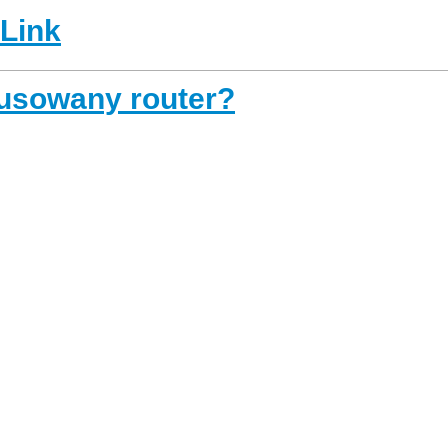
-Link
usowany router?