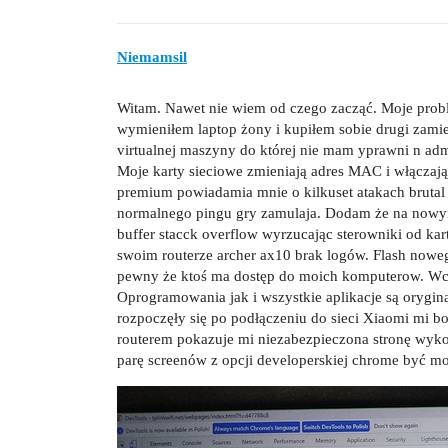
Niemamsil
Witam. Nawet nie wiem od czego zacząć. Moje probl
wymieniłem laptop żony i kupiłem sobie drugi zam
virtualnej maszyny do której nie mam yprawni n ad
Moje karty sieciowe zmieniają adres MAC i włączaj
premium powiadamia mnie o kilkuset atakach brutal 
normalnego pingu gry zamulaja. Dodam że na nowy
buffer stacck overflow wyrzucając sterowniki od ka
swoim routerze archer ax10 brak logów. Flash nowe
pewny że ktoś ma dostęp do moich komputerow. Wcze
Oprogramowania jak i wszystkie aplikacje są orygina
rozpoczęły się po podłączeniu do sieci Xiaomi mi b
routerem pokazuje mi niezabezpieczona stronę wykorz
parę screenów z opcji developerskiej chrome być m