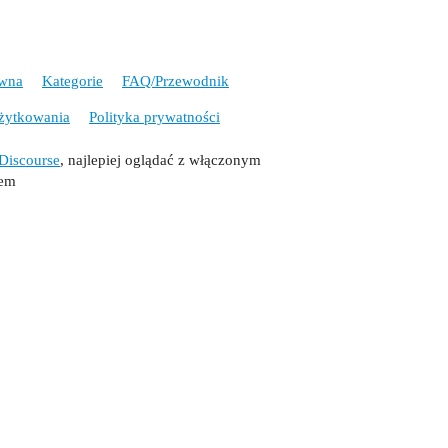
ówna
Kategorie
FAQ/Przewodnik
żytkowania
Polityka prywatności
Discourse
, najlepiej oglądać z włączonym
tem