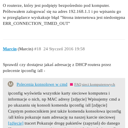
O routerze, który jest podpięty bezpośrednio pod komputer.
Próbowałem zalogować się na adres 192.168.1.1 i po wpisaniu go
w przeglądarce wyskakuje błąd "Strona internetowa jest niedostępna
ERR_CONNECTION_TIMED_OUT"
Marcin
(Marcin)
#18
24 Styczeń 2016 19:58
Sprawdź czy dostajesz jakaś adresację z DHCP routera przez
polecenie ipconfig /all -
Polecenia konsolowe w cmd
FAQ sieci komputerowych
ipconfig wyświetla wszystkie karty sieciowe komputera i
informacje o nich, np MAC adresy [zdjęcie] Wpisujemy cmd a
po ukazaniu się konsoli komenda ipconfig /all [zdjęcie]
Częstym pomocnikiem jest także komenda konsolowa ipconfig
/all która pokazuje nam adresację na naszej karcie sieciowej
[zdjęcie]
tracert Pokazuje drogę pakietów (zapytań) do danego