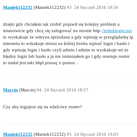
Maniek112232
(Maniek112232)
#3
24 Styczeń 2016 18:56
dzięki gdy chciałem tak zrobić pojawił się kolejny problem a
mianowicie gdy chcę się zalogować na stronie http
//tplinklogin.net
to wyskakuje że witryna sprzedana a gdy wpisuję w przeglądarkę ip
internetu to wskakuje strona na której trzeba wpisać login i hasło i
gdy wpisuję login i hasło czyli admin i admin to wyskakuje mi że
błędny login lub hasło a ja nie zmieniałem go i gdy resetuje router
to nadal jest taki błąd proszę o pomoc .
Marcin
(Marcin)
#4
24 Styczeń 2016 18:57
Czy aby logujesz się na właściwy router?
Maniek112232
(Maniek112232)
#5
24 Styczeń 2016 19:03