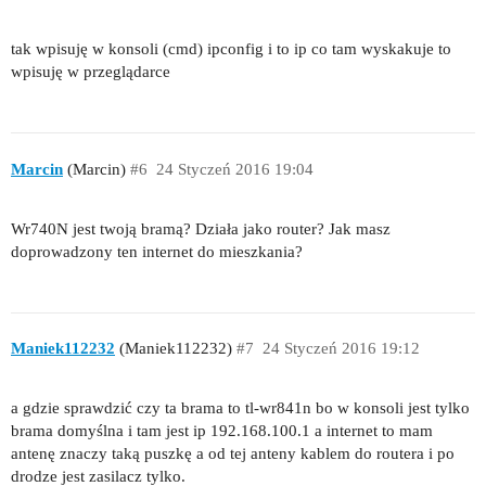
tak wpisuję w konsoli (cmd) ipconfig i to ip co tam wyskakuje to
wpisuję w przeglądarce
Marcin
(Marcin)
#6
24 Styczeń 2016 19:04
Wr740N jest twoją bramą? Działa jako router? Jak masz
doprowadzony ten internet do mieszkania?
Maniek112232
(Maniek112232)
#7
24 Styczeń 2016 19:12
a gdzie sprawdzić czy ta brama to tl-wr841n bo w konsoli jest tylko
brama domyślna i tam jest ip 192.168.100.1 a internet to mam
antenę znaczy taką puszkę a od tej anteny kablem do routera i po
drodze jest zasilacz tylko.