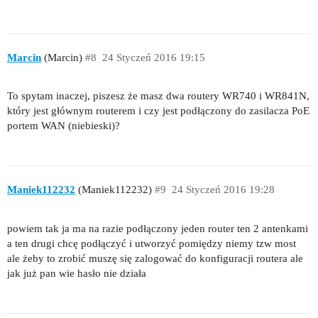
Marcin
(Marcin)
#8
24 Styczeń 2016 19:15
To spytam inaczej, piszesz że masz dwa routery WR740 i WR841N,
który jest głównym routerem i czy jest podłączony do zasilacza PoE
portem WAN (niebieski)?
Maniek112232
(Maniek112232)
#9
24 Styczeń 2016 19:28
powiem tak ja ma na razie podłączony jeden router ten 2 antenkami
a ten drugi chcę podłączyć i utworzyć pomiędzy niemy tzw most
ale żeby to zrobić muszę się zalogować do konfiguracji routera ale
jak już pan wie hasło nie działa