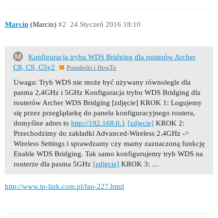
Marcin
(Marcin)
#2
24 Styczeń 2016 18:10
Konfiguracja trybu WDS Bridging dla routerów Archer
C8, C9, C5v2
Poradniki i HowTo
Uwaga: Tryb WDS nie może być używany równolegle dla
pasma 2,4GHz i 5GHz Konfiguracja trybu WDS Bridging dla
routerów Archer WDS Bridging [zdjęcie] KROK 1: Logujemy
się przez przeglądarkę do panelu konfiguracyjnego routera,
domyślne adres to
http://192.168.0.1
[zdjęcie]
KROK 2:
Przechodzimy do zakładki Advanced-Wireless 2.4GHz ->
Wireless Settings i sprawdzamy czy mamy zaznaczoną funkcję
Enable WDS Bridging. Tak samo konfigurujemy tryb WDS na
routerze dla pasma 5GHz
[zdjęcie]
KROK 3: …
http://www.tp-link.com.pl/faq-227.html