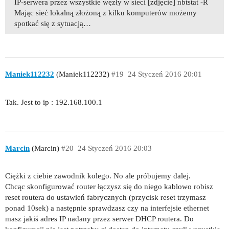
IP-serwera przez wszystkie węzły w sieci [zdjęcie] nbtstat -R
Mając sieć lokalną złożoną z kilku komputerów możemy
spotkać się z sytuacją…
Maniek112232
(Maniek112232)
#19
24 Styczeń 2016 20:01
Tak. Jest to ip : 192.168.100.1
Marcin
(Marcin)
#20
24 Styczeń 2016 20:03
Ciężki z ciebie zawodnik kolego. No ale próbujemy dalej.
Chcąc skonfigurować router łączysz się do niego kablowo robisz
reset routera do ustawień fabrycznych (przycisk reset trzymasz
ponad 10sek) a następnie sprawdzasz czy na interfejsie ethernet
masz jakiś adres IP nadany przez serwer DHCP routera. Do