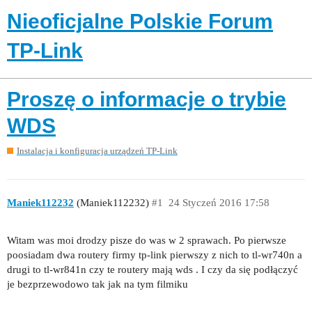
Nieoficjalne Polskie Forum
TP-Link
Proszę o informacje o trybie
WDS
Instalacja i konfiguracja urządzeń TP-Link
Maniek112232
(Maniek112232)
#1
24 Styczeń 2016 17:58
Witam was moi drodzy pisze do was w 2 sprawach. Po pierwsze
poosiadam dwa routery firmy tp-link pierwszy z nich to tl-wr740n a
drugi to tl-wr841n czy te routery mają wds . I czy da się podłączyć
je bezprzewodowo tak jak na tym filmiku