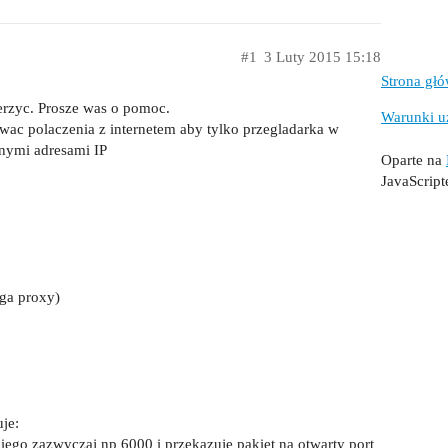
#1
3 Luty 2015 15:18
Strona gł
erzyc. Prosze was o pomoc.
Warunki u
ac polaczenia z internetem aby tylko przegladarka w
nnymi adresami IP
Oparte na
JavaScrip
uga proxy)
je:
ego zazwyczaj np 6000 i przekazuje pakiet na otwarty port