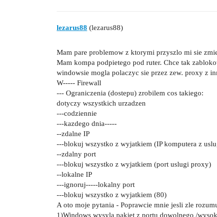
lezarus88
(lezarus88)
Mam pare problemow z ktorymi przyszlo mi sie zmi
Mam kompa podpietego pod ruter. Chce tak zablokow
windowsie mogla polaczyc sie przez zew. proxy z i
W----- Firewall
--- Ograniczenia (dostepu) zrobilem cos takiego:
dotyczy wszystkich urzadzen
---codziennie
---kazdego dnia-----
--zdalne IP
---blokuj wszystko z wyjatkiem (IP komputera z usl
--zdalny port
---blokuj wszystko z wyjatkiem (port uslugi proxy)
--lokalne IP
---ignoruj-----lokalny port
---blokuj wszystko z wyjatkiem (80)
A oto moje pytania - Poprawcie mnie jesli zle rozumu
1)Windows wysyla pakiet z portu dowolnego /wysoki