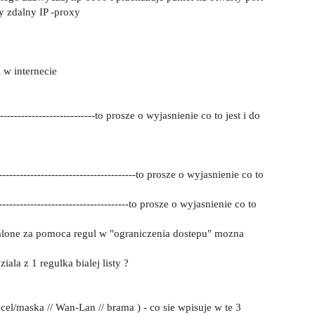
y zdalny IP -proxy
 w internecie
------------------------------to prosze o wyjasnienie co to jest i do
----------------------------------------to prosze o wyjasnienie co to
---------------------------------------to prosze o wyjasnienie co to
stalone za pomoca regul w "ograniczenia dostepu" mozna
iala z 1 regulka bialej listy ?
cel/maska // Wan-Lan // brama ) - co sie wpisuje w te 3