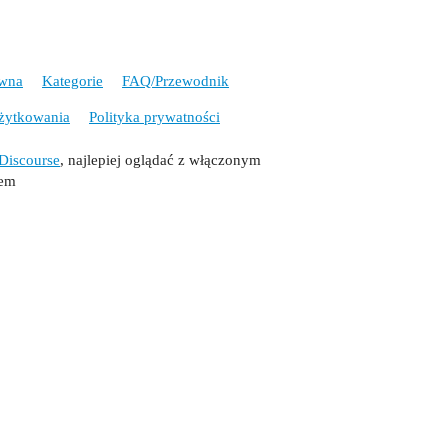
ówna
Kategorie
FAQ/Przewodnik
żytkowania
Polityka prywatności
Discourse
, najlepiej oglądać z włączonym
tem