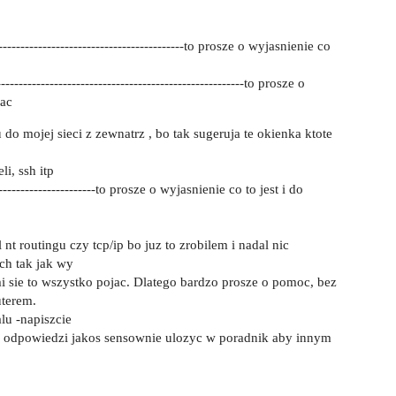
------------------------------------------to prosze o wyjasnienie co
---------------------------------------------------to prosze o
iac
 do mojej sieci z zewnatrz , bo tak sugeruja te okienka ktote
i, ssh itp
------------------------to prosze o wyjasnienie co to jest i do
t routingu czy tcp/ip bo juz to zrobilem i nadal nic
ch tak jak wy
 sie to wszystko pojac. Dlatego bardzo prosze o pomoc, bez
uterem.
alu -napiszcie
kie odpowiedzi jakos sensownie ulozyc w poradnik aby innym