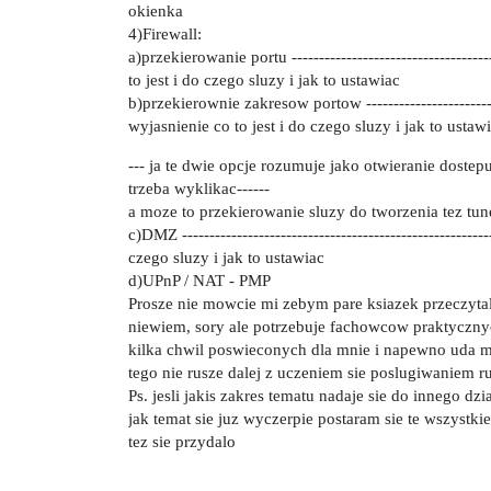
okienka
4)Firewall:
a)przekierowanie portu ------------------------------------
to jest i do czego sluzy i jak to ustawiac
b)przekierownie zakresow portow ---------------------------
wyjasnienie co to jest i do czego sluzy i jak to ustaw
--- ja te dwie opcje rozumuje jako otwieranie dostepu
trzeba wyklikac------
a moze to przekierowanie sluzy do tworzenia tez tunel
c)DMZ ------------------------------------------------------
czego sluzy i jak to ustawiac
d)UPnP / NAT - PMP
Prosze nie mowcie mi zebym pare ksiazek przeczytal n
niewiem, sory ale potrzebuje fachowcow praktyczny
kilka chwil poswieconych dla mnie i napewno uda mi
tego nie rusze dalej z uczeniem sie poslugiwaniem r
Ps. jesli jakis zakres tematu nadaje sie do innego dzi
jak temat sie juz wyczerpie postaram sie te wszyst
tez sie przydalo