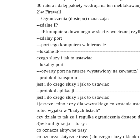
80 rutera i dalej pakiety wedruja na ten nieblokowan
2)w Firewall
---Ograniczenia (dostepu) oznaczaja:
--zdalne IP
---IP komputera dowolnego w sieci zewnetrznej czyli
--zdalny port
---port tego komputera w internecie
--lokalne IP ------------------------------------------------
czego sluzy i jak to ustawiac
--lokalny port
---otwarty port na ruterze /wystawiony na zewnatrz/
--protokol transportu --------------------------------------
jest i do czego sluzy i jak to ustawiac
--protokol aplikacji ---------------------------------------
jest i do czego sluzy i jak to ustawiac
i jeszcze jedno : czy dla wszystkiego co zostanie u
robic wyjatki w "bialych listach"
czy dziala to tak ze 1 regulka ograniczenia dostepu dz
3)w konfiguracja -- trasy :
co oznacza aktywne trasy
co oznacza statyczne trasy ( do czego sluzy okienko 