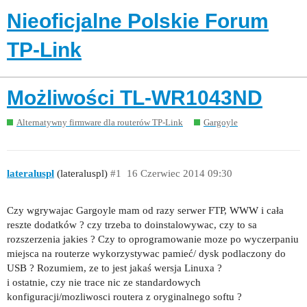
Nieoficjalne Polskie Forum
TP-Link
Możliwości TL-WR1043ND
Alternatywny firmware dla routerów TP-Link
Gargoyle
lateraluspl
(lateraluspl)
#1
16 Czerwiec 2014 09:30
Czy wgrywajac Gargoyle mam od razy serwer FTP, WWW i cała
reszte dodatków ? czy trzeba to doinstalowywac, czy to sa
rozszerzenia jakies ? Czy to oprogramowanie moze po wyczerpaniu
miejsca na routerze wykorzystywac pamieć/ dysk podlaczony do
USB ? Rozumiem, ze to jest jakaś wersja Linuxa ?
i ostatnie, czy nie trace nic ze standardowych
konfiguracji/mozliwosci routera z oryginalnego softu ?