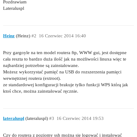
Pozdrawiam
Lateraluspl
Heinz
(Heinz)
#2
16 Czerwiec 2014 16:40
Przy gargoyle na ten model routera ftp, WWW gui, jest dostępne
cała reszta to bardzo duża ilość jak na możliwości linuxa więc te
najbardziej potrzebne są zainstalowane.
Możesz wykorzystać pamięć na USB do rozszerzenia pamięci
wewnętrznej routera (extroot).
ze standardowej konfiguracji brakuje tylko funkcji WPS którą jak
ktoś chce, można zainstalować ręcznie.
lateraluspl
(lateraluspl)
#3
16 Czerwiec 2014 19:53
Czy do routera z poziomy ssh można się logować i instalować