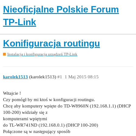
Nieoficjalne Polskie Forum
TP-Link
Konifiguracja routingu
Instalacja i konfiguracja urządzeń TP-Link
karolek1513
(karolek1513)
#1
1 Maj 2015 08:15
Witajcie !
Czy pomógł by mi ktoś w konfiguracji routingu.
Chcę aby komputery wpięte do TD-W8960N (192.168.1.1) (DHCP
100-200) widziały się z
komputerami wpiętymi
do TL-WR741ND (192.168.0.1) (DHCP 100-200)
Połączone są w następujący sposób