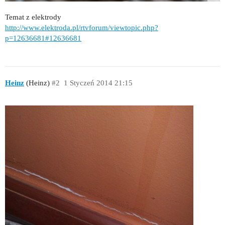
Temat z elektrody
http://www.elektroda.pl/rtvforum/viewtopic.php?
p=12636681#12636681
Heinz
(Heinz)
#2
1 Styczeń 2014 21:15