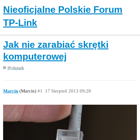
Nieoficjalne Polskie Forum
TP-Link
Jak nie zarabiać skrętki
komputerowej
Hydepark
Marcin
(Marcin)
#1
17 Sierpień 2013 09:28