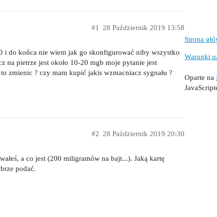
#1
28 Październik 2019 13:58
Strona gł
 i do końca nie wiem jak go skonfigurować niby wszystko
Warunki u
cz na pietrze jest około 10-20 mgb moje pytanie jest
 to zmienic ? czy mam kupić jakis wzmacniacz sygnału ?
Oparte na
JavaScrip
#2
28 Październik 2019 20:30
wałeś, a co jest (200 miligramów na bajt...). Jaką kartę
brze podać.