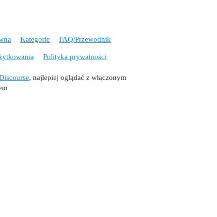
ówna
Kategorie
FAQ/Przewodnik
żytkowania
Polityka prywatności
Discourse
, najlepiej oglądać z włączonym
tem