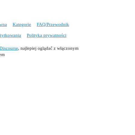
ówna
Kategorie
FAQ/Przewodnik
żytkowania
Polityka prywatności
Discourse
, najlepiej oglądać z włączonym
tem