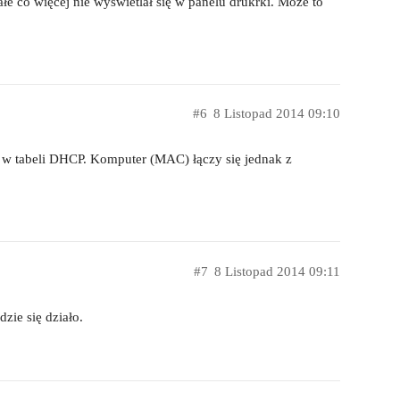
ałe co więcej nie wyświetlał się w panelu drukrki. Może to
#6
8 Listopad 2014 09:10
i w tabeli DHCP. Komputer (MAC) łączy się jednak z
#7
8 Listopad 2014 09:11
zie się działo.