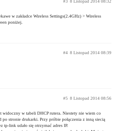
#3
8 Listopad 2014 08:32
iekawe w zakładce Wireless Settings(2.4GHz) > Wireless
reen poniżej.
#4
8 Listopad 2014 08:39
#5
8 Listopad 2014 08:56
st widoczny w tabeli DHCP rutera. Niestety nie wiem co
o stronie drukarki. Przy próbie połączenia z inną siecią
 tp-link udało się otrzymać adres IP.