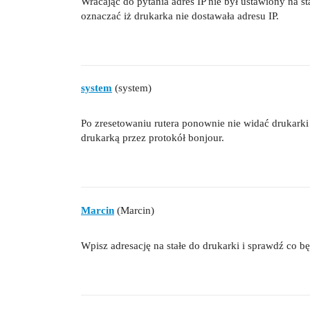
Wracając do pytania adres IP nie był ustawiony na st
oznaczać iż drukarka nie dostawała adresu IP.
system
(system)
Po zresetowaniu rutera ponownie nie widać drukark
drukarką przez protokół bonjour.
Marcin
(Marcin)
Wpisz adresację na stałe do drukarki i sprawdź co będ