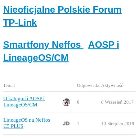
Nieoficjalne Polskie Forum
TP-Link
Smartfony Neffos
AOSP i
LineageOS/CM
Temat
Odpowiedzi
Aktywność
O kategorii AOSP i
0
8 Wrzesień 2017
LineageOS/CM
LineageOS na Neffos
1
10 Sierpień 2019
C5 PLUS