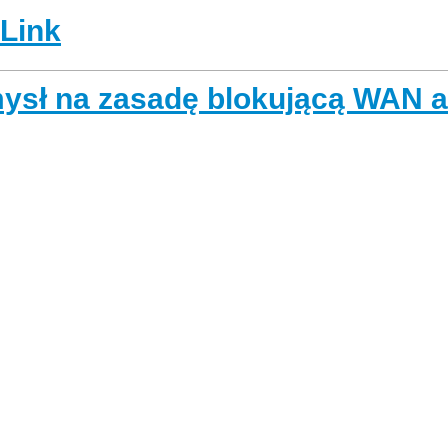
-Link
ysł na zasadę blokującą WAN a