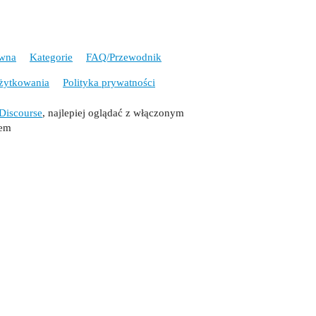
ówna
Kategorie
FAQ/Przewodnik
żytkowania
Polityka prywatności
Discourse
, najlepiej oglądać z włączonym
tem