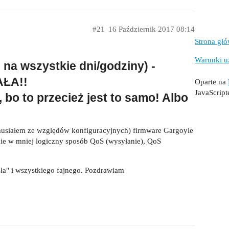
#21
16 Październik 2017 08:14
Strona gł
Warunki u
na wszystkie dni/godziny) -
AŁA!!
Oparte na
JavaScrip
 bo to przecież jest to samo! Albo
(musiałem ze względów konfiguracyjnych) firmware Gargoyle
mnie w mniej logiczny sposób QoS (wysyłanie), QoS
ła" i wszystkiego fajnego. Pozdrawiam