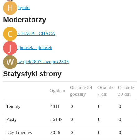
hyniu
Moderatorzy
CHACA - CHACA
jimasek - jimasek
wojtek2803 - wojtek2803
Statystyki strony
Ostatnie 24
Ostatnie
Ostatnie
Ogółem
godziny
7 dni
30 dni
Tematy
4811
0
0
0
Posty
56149
0
0
0
Użytkownicy
5026
0
0
0